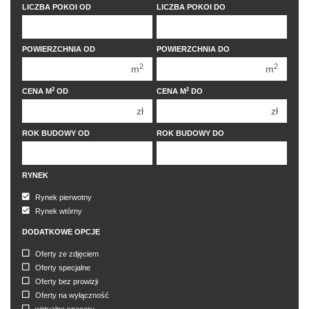
350 000 zł
350 000 zł
LICZBA POKOI OD
LICZBA POKOI DO
400 000 zł
400 000 zł
450 000 zł
450 000 zł
1 pokój
1 pokój
POWIERZCHNIA OD
POWIERZCHNIA DO
2
2
m
m
2 pokoje
2 pokoje
3 pokoje
3 pokoje
2
2
CENA M
OD
CENA M
DO
zł
zł
4 pokoje
4 pokoje
5 pokoi
5 pokoi
ROK BUDOWY OD
ROK BUDOWY DO
6 pokoi
6 pokoi
RYNEK
Rynek pierwotny
Rynek wtórny
DODATKOWE OPCJE
Oferty ze zdjęciem
Oferty specjalne
Oferty bez prowizji
Oferty na wyłączność
wirtualne spacery