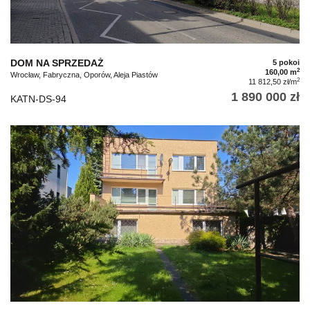
DOM NA SPRZEDAŻ
5 pokoi
2
160,00 m
Wrocław, Fabryczna, Oporów, Aleja Piastów
2
11 812,50 zł/m
1 890 000 zł
KATN-DS-94