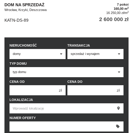
DOM NA SPRZEDAŻ
7 pokoi
2
160,00 m
Wrocław, Krzyki, Deszczowa
2
16 250,00 zł/m
2 600 000 zł
KATN-DS-89
NIERUCHOMOŚĆ
TRANSAKCJA
TYP DOMU
CENA OD
CENA DO
zł
zł
150 000 zł
150 000 zł
LOKALIZACJA
200 000 zł
200 000 zł
250 000 zł
250 000 zł
NUMER OFERTY
300 000 zł
300 000 zł