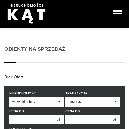
OBIEKTY NA SPRZEDAŻ
Brak Ofert
NIERUCHOMOŚĆ
TRANSAKCJA
CENA OD
CENA DO
zł
zł
150 000 zł
150 000 zł
LOKALIZACJA