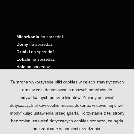
Mieszkania
na sprzedaż
Domy
na sprzedaż
Działki
na sprzedaż
Lokale
na sprzedaż
Hale
na sprzedaż
Obiekty
na sprzedaż
Ta strona wykorzystuje pliki cookies w celach statystycznych
oraz w celu dostosowania naszych serwisów do
indywidualnych potrzeb klientów. Zmiany ustawień
dotyczących plików cookie można dokonać w dowolnej chwili
modyfikując ustawienia przeglądarki. Korzystanie z tej strony
bez zmian ustawień dotyczących cookies oznacza, że będą
one zapisane w pamięci urządzenia.